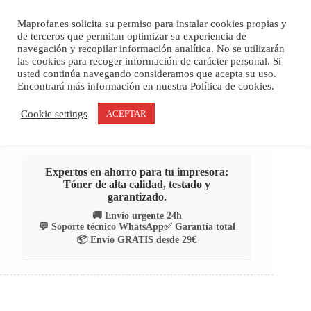
Saltar
al
Maprofar.es solicita su permiso para instalar cookies propias y
contenido
de terceros que permitan optimizar su experiencia de
navegación y recopilar información analítica. No se utilizarán
las cookies para recoger información de carácter personal. Si
usted continúa navegando consideramos que acepta su uso.
Encontrará más información en nuestra Política de cookies.
Cookie settings
ACEPTAR
Expertos en ahorro para tu impresora:
Tóner de alta calidad, testado y
garantizado.
🚚 Envío urgente 24h
💬 Soporte técnico WhatsApp
✅ Garantía total
📦 Envío GRATIS desde 29€
/
TPV Y ACCESORIOS
/
Avisadores
Inicio