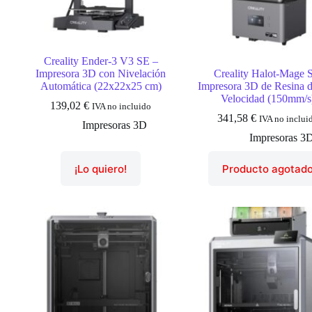
Creality Ender-3 V3 SE –
Impresora 3D con Nivelación
Creality Halot-Mage 
Automática (22x22x25 cm)
Impresora 3D de Resina d
Velocidad (150mm/s
139,02
€
IVA no incluido
341,58
€
IVA no inclui
Impresoras 3D
Impresoras 3
¡Lo quiero!
Producto agotad