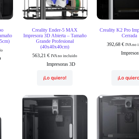
bo
Creality Ender-5 MAX
Creality K2 Pro Im
Tamaño
Impresora 3D Abierta – Tamaño
Cerrada
.5cm)
Grande Profesional
392,68
€
IVA no 
(40x40x40cm)
do
Impresor
563,21
€
IVA no incluido
D
Impresoras 3D
¡Lo quiero!
¡Lo quiero