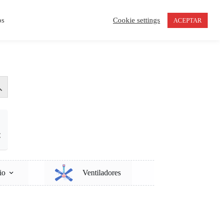
os
Cookie settings
ACEPTAR
Carro
de
compra
€
io
Ventiladores