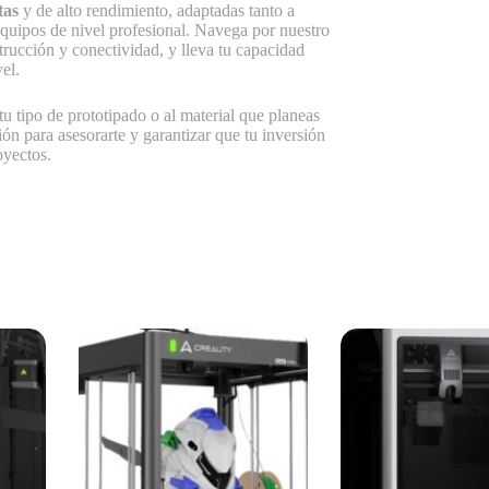
tas
y de alto rendimiento, adaptadas tanto a
equipos de nivel profesional. Navega por nuestro
rucción y conectividad, y lleva tu capacidad
el.
tu tipo de prototipado o al material que planeas
ión para asesorarte y garantizar que tu inversión
oyectos.