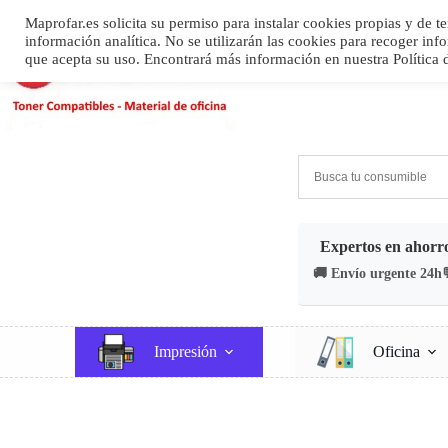
Saltar
Maprofar.es solicita su permiso para instalar cookies propias y de 
al
información analítica. No se utilizarán las cookies para recoger i
contenido
que acepta su uso. Encontrará más información en nuestra Política 
Inicio
Mi cue
Expertos en ahorro
🚚 Envío urgente 24h
Impresión
Oficina
/
IMPRESIÓN 3D
/
Impre
Inicio