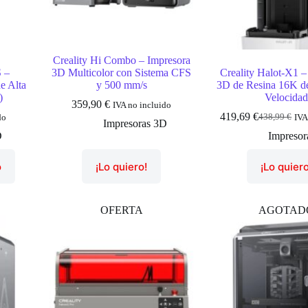
Creality Hi Combo – Impresora
S –
3D Multicolor con Sistema CFS
Creality Halot-X1 –
e Alta
y 500 mm/s
3D de Resina 16K de
)
Velocida
359,90
€
IVA no incluido
419,69
€
438,99
€
do
IVA
El
El
Impresoras 3D
precio
precio
D
Impresor
original
actual
era:
es:
o
¡Lo quiero!
¡Lo quiero
438,99 €.
419,69 €.
OFERTA
AGOTAD