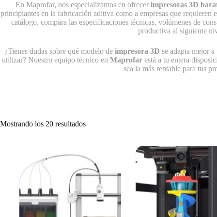
En Maprofar, nos especializamos en ofrecer
impresoras 3D bara
principiantes en la fabricación aditiva como a empresas que requieren 
catálogo, compara las especificaciones técnicas, volúmenes de const
productiva al siguiente niv
¿Tienes dudas sobre qué modelo de
impresora 3D
se adapta mejor a 
utilizar? Nuestro equipo técnico en
Maprofar
está a tu entera disposic
sea la más rentable para tus pr
Ordenado
Mostrando los 20 resultados
por
puntuación
media