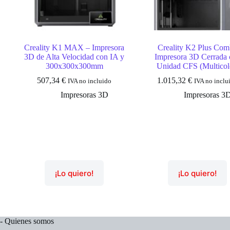
Creality K1 MAX – Impresora
Creality K2 Plus Co
3D de Alta Velocidad con IA y
Impresora 3D Cerrada 
300x300x300mm
Unidad CFS (Multicol
507,34
€
1.015,32
€
IVA no incluido
IVA no inclu
Impresoras 3D
Impresoras 3
¡Lo quiero!
¡Lo quiero!
- Quienes somos