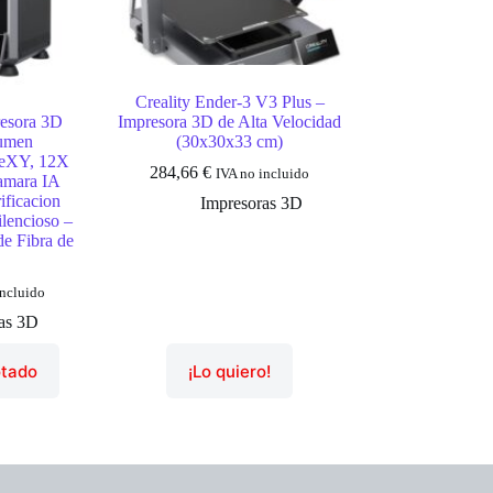
Creality Ender-3 V3 Plus –
resora 3D
Impresora 3D de Alta Velocidad
lumen
(30x30x33 cm)
reXY, 12X
284,66
€
IVA no incluido
amara IA
ificacion
Impresoras 3D
lencioso –
de Fibra de
incluido
as 3D
otado
¡Lo quiero!