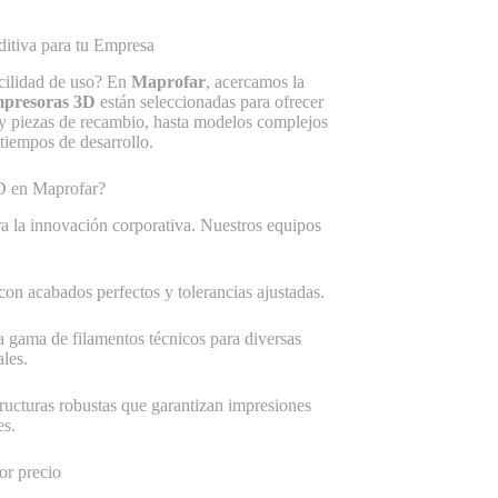
itiva para tu Empresa
acilidad de uso? En
Maprofar
, acercamos la
mpresoras 3D
están seleccionadas para ofrecer
s y piezas de recambio, hasta modelos complejos
tiempos de desarrollo.
3D en Maprofar?
a la innovación corporativa. Nuestros equipos
on acabados perfectos y tolerancias ajustadas.
 gama de filamentos técnicos para diversas
ales.
ructuras robustas que garantizan impresiones
es.
or precio