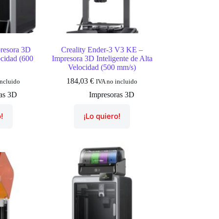
presora 3D
Creality Ender-3 V3 KE –
ocidad (600
Impresora 3D Inteligente de Alta
Velocidad (500 mm/s)
184,03
€
incluido
IVA no incluido
as 3D
Impresoras 3D
!
¡Lo quiero!