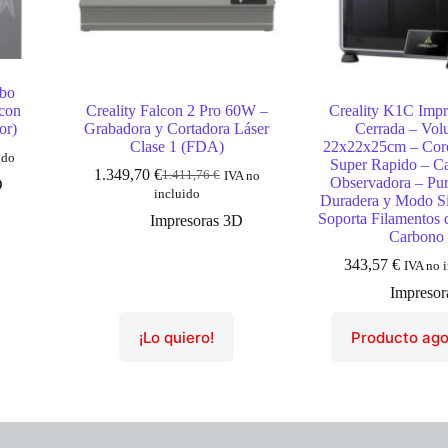
mbo
con
Creality Falcon 2 Pro 60W –
Creality K1C Imp
or)
Grabadora y Cortadora Láser
Cerrada – Vo
Clase 1 (FDA)
22x22x25cm – Co
ido
Super Rapido – C
1.349,70
€
1.411,76
€
IVA no
El
El
Observadora – Pur
D
incluido
precio
precio
Duradera y Modo Si
original
actual
Soporta Filamentos 
Impresoras 3D
era:
es:
Carbono
1.411,76 €.
1.349,70 €.
343,57
€
IVA no 
Impresor
¡Lo quiero!
Producto ag