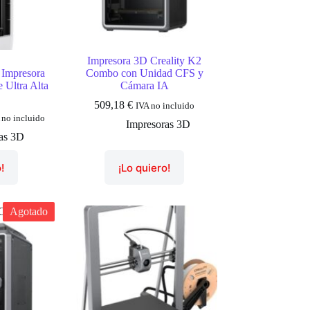
Impresora 3D Creality K2
 Impresora
Combo con Unidad CFS y
 Ultra Alta
Cámara IA
d
509,18
€
IVA no incluido
 no incluido
Impresoras 3D
as 3D
!
¡Lo quiero!
O
Agotado