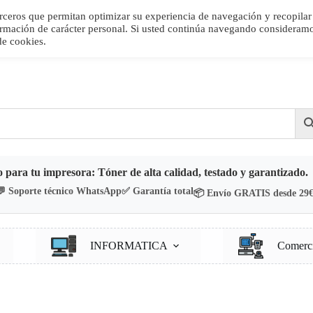
terceros que permitan optimizar su experiencia de navegación y recopilar
nformación de carácter personal. Si usted continúa navegando consideram
de cookies.
nta
Cesta de la compra
 para tu impresora: Tóner de alta calidad, testado y garantizado.
💬 Soporte técnico WhatsApp
✅ Garantía total
📦 Envío GRATIS desde 29
INFORMATICA
Comerc
soras 3D