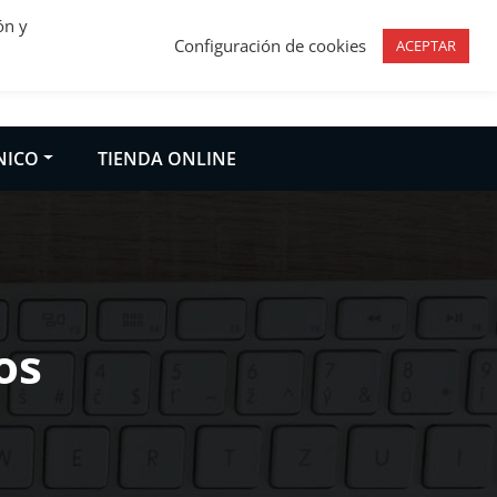
ón y
Configuración de cookies
ACEPTAR
tónomos
NICO
TIENDA ONLINE
os